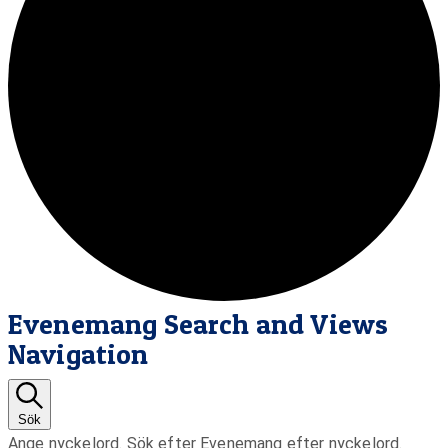
Evenemang
Evenemang Search and Views
Navigation
Sök
Ange nyckelord. Sök efter Evenemang efter nyckelord.