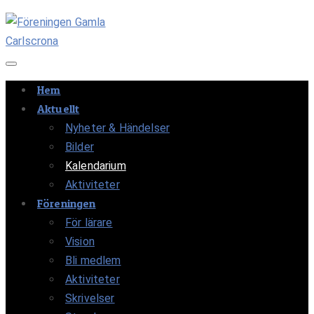
Navigation av/på
Hem
Aktuellt
Nyheter & Händelser
Bilder
Kalendarium
Aktiviteter
Föreningen
För lärare
Vision
Bli medlem
Aktiviteter
Skrivelser