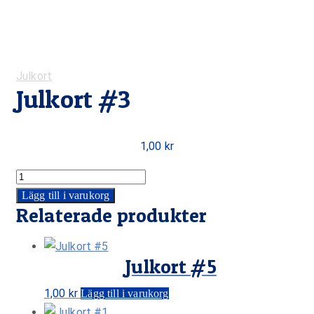
Kategori:
Julkort
Julkort #3
1,00
kr
Antal
Lägg till i varukorg
Relaterade produkter
Julkort #5
1,00
kr
Lägg till i varukorg