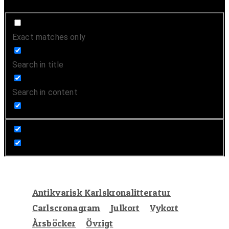
Exact matches only
Search in title
Search in content
Antikvarisk Karlskronalitteratur
Carlscronagram
Julkort
Vykort
Årsböcker
Övrigt