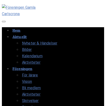
Navigation av/på
Hem
Aktuellt
Nyheter & Händelser
Bilder
Kalendarium
Aktiviteter
Föreningen
För lärare
Vision
Bli medlem
Aktiviteter
Skrivelser