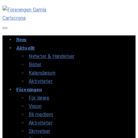
Navigation av/på
Hem
Aktuellt
Nyheter & Händelser
Bilder
Kalendarium
Aktiviteter
Föreningen
För lärare
Vision
Bli medlem
Aktiviteter
Skrivelser