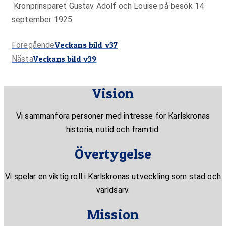
Kronprinsparet Gustav Adolf och Louise på besök 14
september 1925
Föregående
Veckans bild v37
Föregående
Nästa
Veckans bild v39
inlägg:
Nästa
inlägg:
Vision
Vi sammanföra personer med intresse för Karlskronas
historia, nutid och framtid.
Övertygelse
Vi spelar en viktig roll i Karlskronas utveckling som stad och
världsarv.
Mission