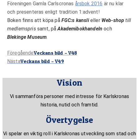
Föreningen Gamla Carlscronas
årsbok 2016
är nu klar
och presenteras enligt tradition 1:advent!
Boken finns att köpa på
FGC:s kansli
eller
Web-shop
till
medlemspris
samt, på
Akademibokhandeln
och
Blekinge Museum
.
Föregående
Veckans bild – V48
Föregående
Nästa
Veckans bild – V49
inlägg:
Nästa
inlägg:
Vision
Vi sammanföra personer med intresse för Karlskronas
historia, nutid och framtid.
Övertygelse
Vi spelar en viktig roll i Karlskronas utveckling som stad och