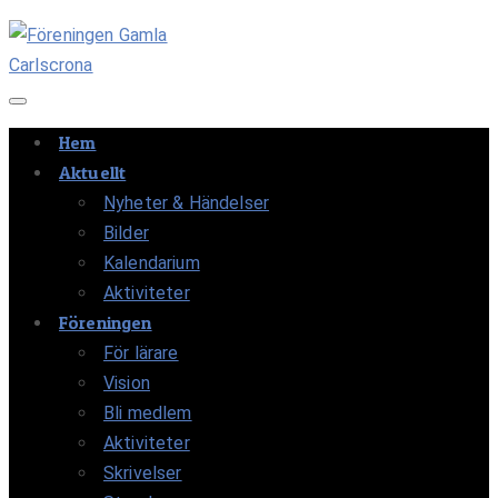
Navigation av/på
Hem
Aktuellt
Nyheter & Händelser
Bilder
Kalendarium
Aktiviteter
Föreningen
För lärare
Vision
Bli medlem
Aktiviteter
Skrivelser