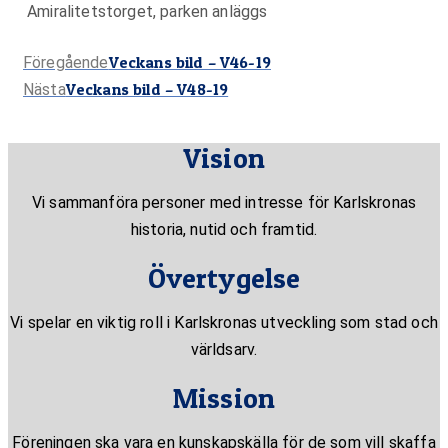
Amiralitetstorget, parken anläggs
Föregående
Veckans bild – V46-19
Föregående
Nästa
Veckans bild – V48-19
inlägg:
Nästa
inlägg:
Vision
Vi sammanföra personer med intresse för Karlskronas
historia, nutid och framtid.
Övertygelse
Vi spelar en viktig roll i Karlskronas utveckling som stad och
världsarv.
Mission
Föreningen ska vara en kunskapskälla för de som vill skaffa