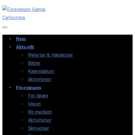
Navigation av/på
Hem
Aktuellt
Nyheter & Händelser
Bilder
Kalendarium
Aktiviteter
Föreningen
För lärare
Vision
Bli medlem
Aktiviteter
Skrivelser