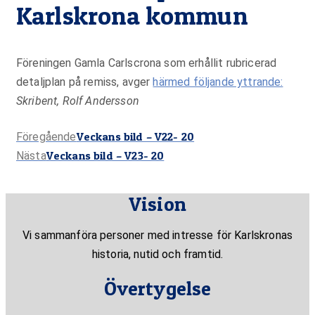
Karlskrona kommun
Föreningen Gamla Carlscrona som erhållit rubricerad
detaljplan på remiss, avger
härmed följande yttrande:
Skribent, Rolf Andersson
Föregående
Veckans bild – V22- 20
Föregående
Nästa
Veckans bild – V23- 20
inlägg:
Nästa
inlägg:
Vision
Vi sammanföra personer med intresse för Karlskronas
historia, nutid och framtid.
Övertygelse