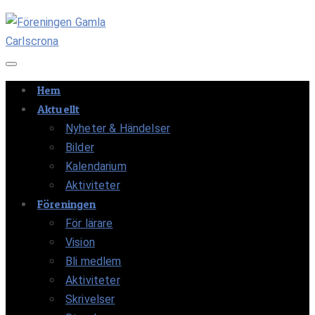
Navigation av/på
Hem
Aktuellt
Nyheter & Händelser
Bilder
Kalendarium
Aktiviteter
Föreningen
För lärare
Vision
Bli medlem
Aktiviteter
Skrivelser