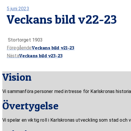
Publicerad
5 juni 2023
Veckans bild v22-23
på
Stortorget 1903
Föregående
Veckans bild v21-23
Föregående
Nästa
Veckans bild v23-23
inlägg:
Nästa
inlägg:
Vision
Vi sammanföra personer med intresse för Karlskronas historia,
Övertygelse
Vi spelar en viktig roll i Karlskronas utveckling som stad och v