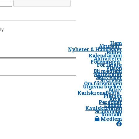
ly
Hem
Aktuellt
Nyheter & Händelser
Bilder
Kalendarium
Aktiviteter
Föreningen
För lärare
Vision
Bli medlem
Aktiviteter
Skrivelser
Styrelse
Om föreningen
Utgivna böcker
Arkiv
Karlskronafakta
Platser
Årtal
Personer
Länkar
Kaulskroniten
Stadsmiljö
Kontakt
Medlem