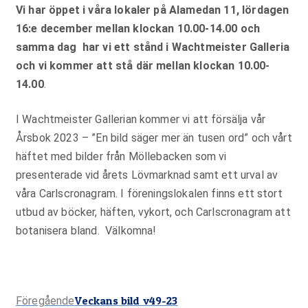
Vi har öppet i våra lokaler på Alamedan 11, lördagen
16:e december mellan klockan 10.00-14.00 och
samma dag har vi ett stånd i Wachtmeister Galleria
och vi kommer att stå där mellan klockan 10.00-
14.00
.
I Wachtmeister Gallerian kommer vi att försälja vår
Årsbok 2023 – ”En bild säger mer än tusen ord” och vårt
häftet med bilder från Möllebacken som vi
presenterade vid årets Lövmarknad samt ett urval av
våra Carlscronagram. I föreningslokalen finns ett stort
utbud av böcker, häften, vykort, och Carlscronagram att
botanisera bland. Välkomna!
Föregående
Veckans bild v49-23
Föregående