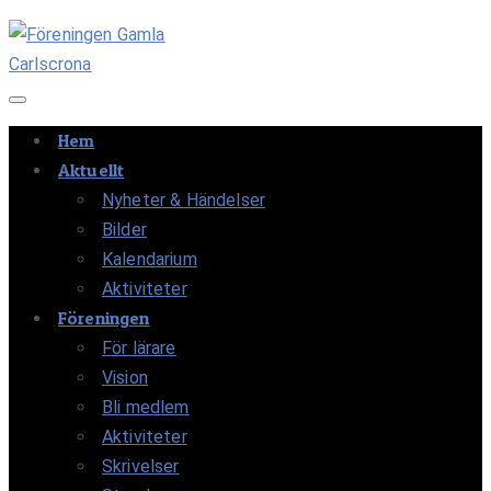
Navigation av/på
Hem
Aktuellt
Nyheter & Händelser
Bilder
Kalendarium
Aktiviteter
Föreningen
För lärare
Vision
Bli medlem
Aktiviteter
Skrivelser