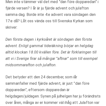
Men inte stämmer väl det med ”dan före dopparedan” i
fjärde versen? I år är ju fjärde advent och julafton
samma dag. Borde inte 4:e advent vara söndagen den
17:e då? Låt oss vända oss till Svenska Kyrkan som
skriver:
Den första dagen i kyrkoåret är söndagen den första
advent. Enligt gammal tideräkning börjar en helgdag
alltid klockan 18.00 kvällen före. Det är förklaringen till
att vi i Sverige firar så mångar ”aftnar” som till exempel
midsommarafton och julafton
.
Det betyder att den 24 december, som iår
sammanfaller med fjärde advent, är just ”dan före
dopparedan”, eftersom dopparedan är
helgdagen/juldagen. Synen på julhelgen har ju förändrats
över åren, många av er kommer väl ihåg att Julafton var