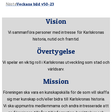
Nästa
Veckans bild v50-23
inlägg:
Nästa
inlägg:
Vision
Vi sammanföra personer med intresse för Karlskronas
historia, nutid och framtid.
Övertygelse
Vi spelar en viktig roll i Karlskronas utveckling som stad och
världsarv.
Mission
Föreningen ska vara en kunskapskälla för de som vill skaffa
sig mer kunskap och/eller bidra till Karlskronas historia.
Vi ska uppmuntra medlemmarna och andra intresserade att