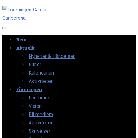
Navigation av/på
Hem
Aktuellt
Nyheter & Händelser
Bilder
Kalendarium
Aktiviteter
Föreningen
För lärare
Vision
Bli medlem
Aktiviteter
Skrivelser