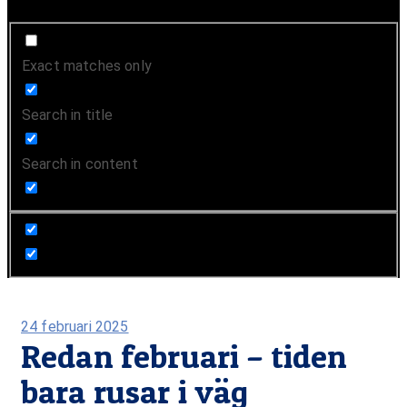
Exact matches only
Search in title
Search in content
Publicerad
24 februari 2025
Redan februari – tiden
på
bara rusar i väg