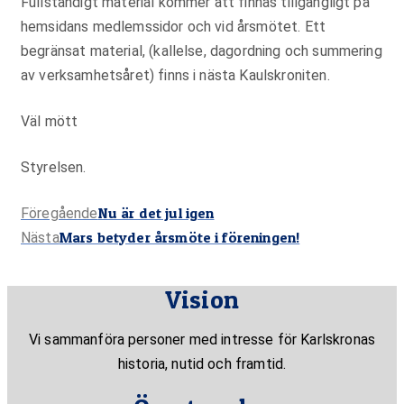
Fullständigt material kommer att finnas tillgängligt på
hemsidans medlemssidor och vid årsmötet. Ett
begränsat material, (kallelse, dagordning och summering
av verksamhetsåret) finns i nästa Kaulskroniten.
Väl mött
Styrelsen.
Föregående
Nu är det jul igen
Föregående
Nästa
Mars betyder årsmöte i föreningen!
inlägg:
Nästa
inlägg:
Vision
Vi sammanföra personer med intresse för Karlskronas
historia, nutid och framtid.