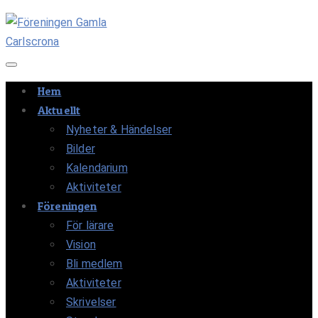
Navigation av/på
Hem
Aktuellt
Nyheter & Händelser
Bilder
Kalendarium
Aktiviteter
Föreningen
För lärare
Vision
Bli medlem
Aktiviteter
Skrivelser