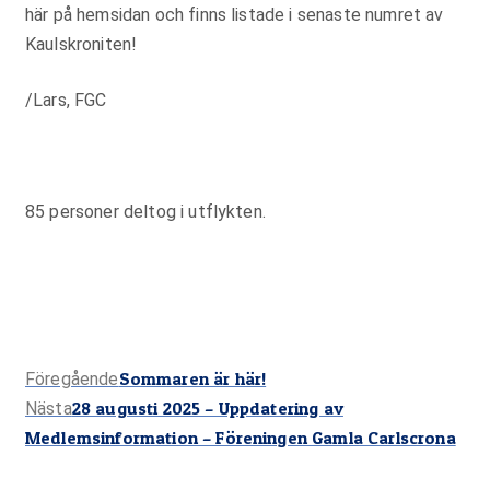
här på hemsidan och finns listade i senaste numret av
Kaulskroniten!
/Lars, FGC
85 personer deltog i utflykten.
Föregående
Sommaren är här!
Föregående
Nästa
28 augusti 2025 – Uppdatering av
inlägg:
Nästa
Medlemsinformation – Föreningen Gamla Carlscrona
inlägg: