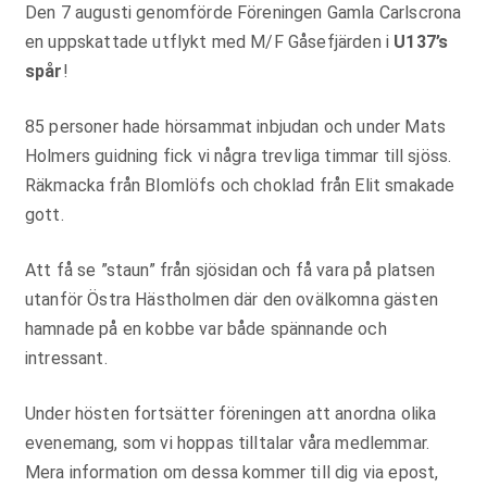
Den 7 augusti genomförde Föreningen Gamla Carlscrona
en uppskattade utflykt med M/F Gåsefjärden i
U137’s
spår
!
85 personer hade hörsammat inbjudan och under Mats
Holmers guidning fick vi några trevliga timmar till sjöss.
Räkmacka från Blomlöfs och choklad från Elit smakade
gott.
Att få se ”staun” från sjösidan och få vara på platsen
utanför Östra Hästholmen där den ovälkomna gästen
hamnade på en kobbe var både spännande och
intressant.
Under hösten fortsätter föreningen att anordna olika
evenemang, som vi hoppas tilltalar våra medlemmar.
Mera information om dessa kommer till dig via epost,