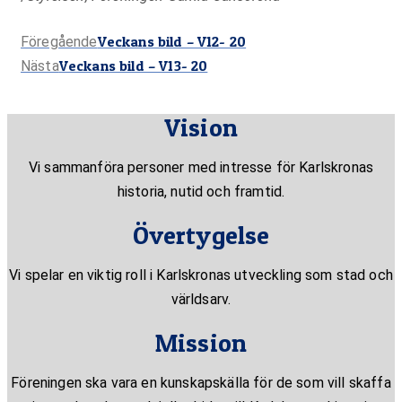
Föregående
Veckans bild – V12- 20
Föregående
Nästa
Veckans bild – V13- 20
inlägg:
Nästa
inlägg:
Vision
Vi sammanföra personer med intresse för Karlskronas
historia, nutid och framtid.
Övertygelse
Vi spelar en viktig roll i Karlskronas utveckling som stad och
världsarv.
Mission
Föreningen ska vara en kunskapskälla för de som vill skaffa