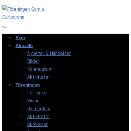
Navigation av/på
Hem
Aktuellt
Nyheter & Händelser
Bilder
Kalendarium
Aktiviteter
Föreningen
För lärare
Vision
Bli medlem
Aktiviteter
Skrivelser